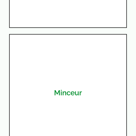
Le bien-être
Un équilibre interne avec l’environnement
Minceur
Découvrir >
EN SAVOIR PLUS